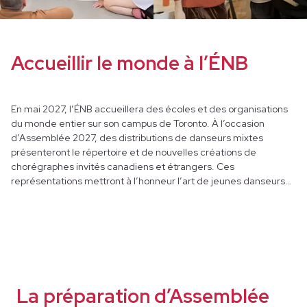
Accueillir le monde à l’ÉNB
En mai 2027, l’ÉNB accueillera des écoles et des organisations
du monde entier sur son campus de Toronto. À l’occasion
d’Assemblée 2027, des distributions de danseurs mixtes
présenteront le répertoire et de nouvelles créations de
chorégraphes invités canadiens et étrangers. Ces
représentations mettront à l’honneur l’art de jeunes danseurs
et offriront une occasion forte pour les participants d’être
témoins du talent et de la voix de la prochaine génération
d’artistes. Assemblée 2027 sera la cinquième édition de cet
événement d’une semaine. Le festival, qui s’est déroulé pour la
première fois en 2009 avec la participation de 12 écoles, s’est
tenu de nouveau en 2013 puis en 2017 et tout récemment en
2023, une édition à laquelle pas moins de 37 écoles et
La préparation d’Assemblée
organisations ont participé.