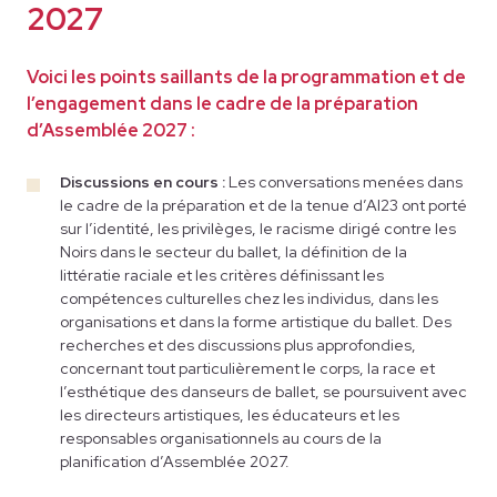
2027
La programmation en personne aura lieu du 2 au 9 mai 2027.
Au cours de la semaine du festival torontois, les participants
Voici les points saillants de la programmation et de
prendront part à des discussions et séances d’apprentissage
l’engagement dans le cadre de la préparation
intergénérationnelles. Ils se joindront aussi à des cours de
d’Assemblée 2027 :
danse, à des répétitions et représentations collaboratives avec
des chorégraphes, des professeurs et des entraîneurs de
Discussions en cours :
Les conversations menées dans
renom et, par l’entremise de Creative Lab, avec leurs pairs.
le cadre de la préparation et de la tenue d’AI23 ont porté
sur l’identité, les privilèges, le racisme dirigé contre les
Noirs dans le secteur du ballet, la définition de la
littératie raciale et les critères définissant les
compétences culturelles chez les individus, dans les
organisations et dans la forme artistique du ballet. Des
recherches et des discussions plus approfondies,
concernant tout particulièrement le corps, la race et
l’esthétique des danseurs de ballet, se poursuivent avec
les directeurs artistiques, les éducateurs et les
responsables organisationnels au cours de la
planification d’Assemblée 2027.