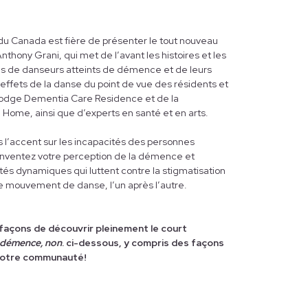
.
 du Canada est fière de présenter le tout nouveau
nthony Grani, qui met de l’avant les histoires et les
es de danseurs atteints de démence et de leurs
 effets de la danse du point de vue des résidents et
 Lodge Dementia Care Residence et de la
ome, ainsi que d’experts en santé et en arts.
 l’accent sur les incapacités des personnes
nventez votre perception de la démence et
 dynamiques qui luttent contre la stigmatisation
e mouvement de danse, l’un après l’autre.
façons de découvrir pleinement le court
a démence, non
. ci-dessous, y compris des façons
 votre communauté!