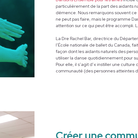
particulièrement de la part des aidants 
démence. Nous remarquons souvent ce 
ne peut pas faire, mais le programme Da
attention sur ce qui peut être accompli. 
souvent les participants à se mettre à dan
s’exprimer de façon créative. Nous pouvo
La Dre Rachel Bar, directrice du Départe
danse qu’avec les simples mots de la lan
l’École nationale de ballet du Canada, fa
façon dont les aidants naturels des pe
utiliser la danse quotidiennement pour 
Pour elle, il s’agit d’« instiller une cultu
communauté (des personnes atteintes de
d’explorer le mouvement avec des danse
l’expérience de toute la beauté et de tout
Créer une commu