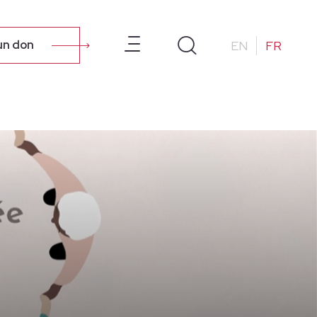
À propos de nous
Ressources
Les Anciens
EN
FR
un don