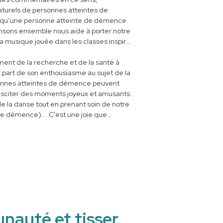
naturels de personnes atteintes de
qu’une personne atteinte de démence
nsons ensemble nous aide à porter notre
La musique jouée dans les classes inspire
ser, et les récits offrent l’occasion de
ns exprimer tellement plus avec la
ment de la recherche et de la santé à
gue parlée.
it part de son enthousiasme au sujet de la
rsonnes atteintes de démence peuvent
susciter des moments joyeux et amusants.
re de la danse tout en prenant soin de notre
 démence)... C’est une joie que
urs atteints de démence et de faire
e la créativité qu’ils expriment! »
nauté et tisser