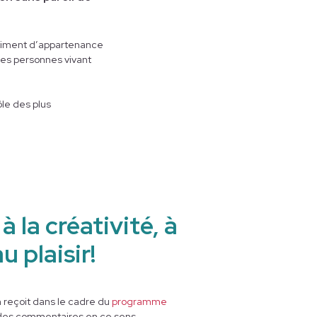
entiment d’appartenance
 les personnes vivant
le des plus
 la créativité, à
u plaisir!
on reçoit dans le cadre du
programme
des commentaires en ce sens,