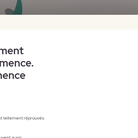
mment
démence.
émence
nt tellement réprouvés
euvent aussi