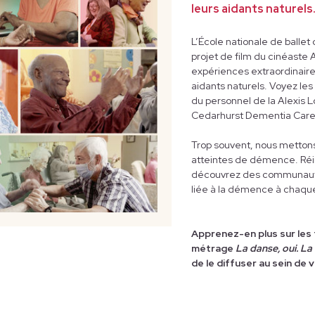
leurs aidants naturels
L’École nationale de ballet
projet de film du cinéaste A
expériences extraordinair
aidants naturels. Voyez les
du personnel de la Alexis
Cedarhurst Dementia Care H
Trop souvent, nous mettons
atteintes de démence. Réi
découvrez des communautés
liée à la démence à chaqu
Apprenez-en plus sur les 
métrage
La danse, oui. L
de le diffuser au sein de