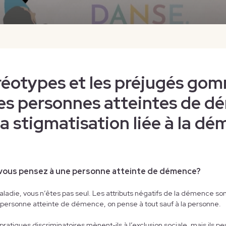
éréotypes et les préjugés go
 des personnes atteintes de 
a stigmatisation liée à la d
ue vous pensez à une personne atteinte de démence?
aladie, vous n’êtes pas seul. Les attributs négatifs de la démence so
 personne atteinte de démence, on pense à tout sauf à la personne.
ratiques discriminatoires mènent-ils à l’exclusion sociale, mais ils p