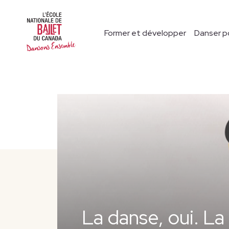
Former et développer
Danser po
La danse, oui. L