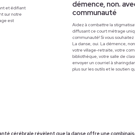
démence, non. ave
nt et édifiant
communauté
nt sur notre
age est
Aidez à combattre la stigmatisa
diffusant ce court métrage uniq
communauté! Si vous souhaitez o
La danse, oui. La démence, non
votre village-retraite, votre c
bibliothèque, votre salle de clas
envoyer un courriel à sharingd
plus sur les outils et le soutien 
 santé cérébrale révèlent que la danse offre une combinais